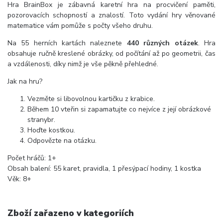
Hra BrainBox je zábavná karetní hra na procvičení paměti,
pozorovacích schopností a znalostí. Toto vydání hry věnované
matematice vám pomůže s počty všeho druhu.
Na 55 herních kartách naleznete
440 různých otázek
. Hra
obsahuje ručně kreslené obrázky, od počítání až po geometrii, čas
a vzdálenosti, díky nimž je vše pěkně přehledné.
Jak na hru?
Vezměte si libovolnou kartičku z krabice.
Během 10 vteřin si zapamatujte co nejvíce z její obrázkové
stranybr.
Hoďte kostkou.
Odpovězte na otázku.
Počet hráčů: 1+
Obsah balení: 55 karet, pravidla, 1 přesýpací hodiny, 1 kostka
Věk: 8+
Zboží zařazeno v kategoriích