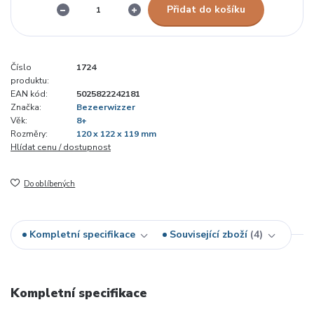
Přidat do košíku
Číslo
1724
produktu:
EAN kód:
5025822242181
Značka:
Bezeerwizzer
Věk:
8+
Rozměry:
120 x 122 x 119 mm
Hlídat cenu / dostupnost
Do oblíbených
Kompletní specifikace
Související zboží
4
Kompletní specifikace