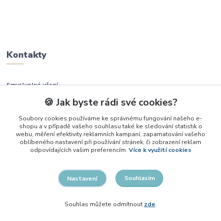
Kontakty
Smysluplné učení
🍪 Jak byste rádi své cookies?
+420 737 937 936
Soubory cookies používáme ke správnému fungování našeho e-
shopu a v případě vašeho souhlasu také ke sledování statistik o
info@smysluplneuceni.cz
webu, měření efektivity reklamních kampaní, zapamatování vašeho
oblíbeného nastavení při používání stránek, či zobrazení reklam
odpovídajících vašim preferencím.
Více k využití cookies
Souhlasím
Nastavení
2026, Smysluplné učení
Souhlas můžete odmítnout
zde
.
Vytvořeno na
Eshop-rychle.cz