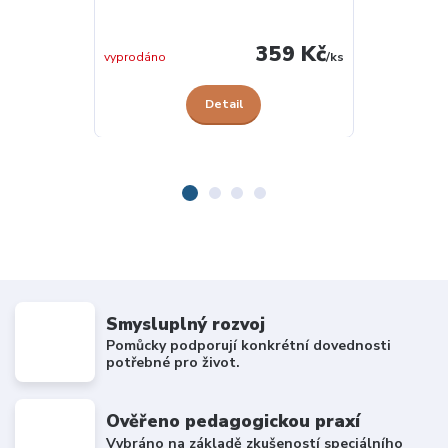
skladem u
359 Kč
dodavatele
vyprodáno
/
ks
Detail
Smysluplný rozvoj
Pomůcky podporují konkrétní dovednosti
potřebné pro život.
Ověřeno pedagogickou praxí
Vybráno na základě zkušeností speciálního