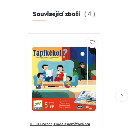
Související zboží
4
DJECO Pozor, zloději! paměťová hra
VILAC Paměťov