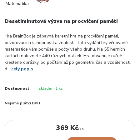
Desetiminutová výzva na procvičení paměti
Hra BrainBox je zábavná karetní hra na procvičení paměti,
pozorovacích schopností a znalostí. Toto vydání hry věnované
matematice vám pomůže s počty všeho druhu. Na 55 herních
kartách naleznete 440 různých otázek. Hra obsahuje ručně
kreslené obrázky, od počítání až po geometrii, čas a vzdálenosti,
d...
celý popis
Dostupnost
skladem 1 ks
Nejsme plátci DPH
369 Kč
/
ks