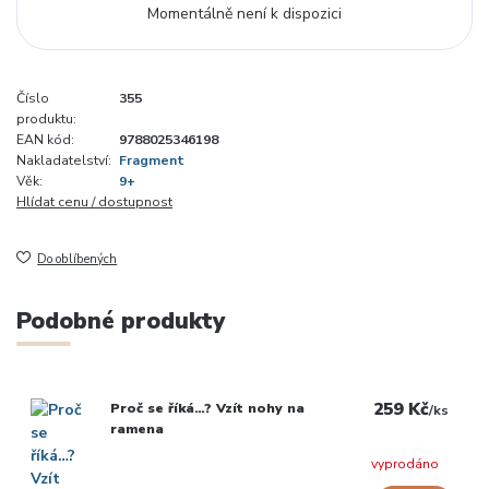
Momentálně není k dispozici
Číslo
355
produktu:
EAN kód:
9788025346198
Nakladatelství:
Fragment
Věk:
9+
Hlídat cenu / dostupnost
Do oblíbených
Podobné produkty
259 Kč
Proč se říká…? Vzít nohy na
/
ks
ramena
vyprodáno