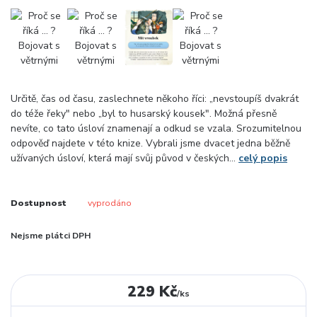
Určitě, čas od času, zaslechnete někoho říci: „nevstoupíš dvakrát
do téže řeky" nebo „byl to husarský kousek". Možná přesně
nevíte, co tato úsloví znamenají a odkud se vzala. Srozumitelnou
odpověď najdete v této knize. Vybrali jsme dvacet jedna běžně
užívaných úsloví, která mají svůj původ v českých...
celý popis
Dostupnost
vyprodáno
Nejsme plátci DPH
229 Kč
/
ks