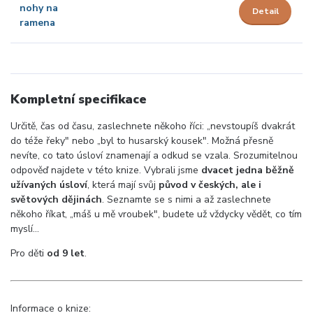
Detail
Kompletní specifikace
Určitě, čas od času, zaslechnete někoho říci: „nevstoupíš dvakrát
do téže řeky" nebo „byl to husarský kousek". Možná přesně
nevíte, co tato úsloví znamenají a odkud se vzala. Srozumitelnou
odpověď najdete v této knize. Vybrali jsme
dvacet jedna běžně
užívaných úsloví
, která mají svůj
původ v českých, ale i
světových dějinách
. Seznamte se s nimi a až zaslechnete
někoho říkat, „máš u mě vroubek", budete už vždycky vědět, co tím
myslí...
Pro děti
od 9 let
.
Informace o knize: