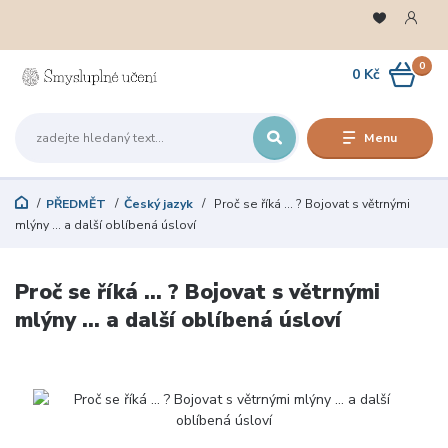
0
0 Kč
Menu
PŘEDMĚT
Český jazyk
Proč se říká … ? Bojovat s větrnými
mlýny … a další oblíbená úsloví
Proč se říká … ? Bojovat s větrnými
mlýny … a další oblíbená úsloví