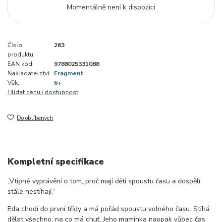
Momentálně není k dispozici
Číslo
263
produktu:
EAN kód:
9788025331088
Nakladatelství:
Fragment
Věk:
6+
Hlídat cenu / dostupnost
Do oblíbených
Kompletní specifikace
Vtipné vyprávění o tom, proč mají děti spoustu času a dospělí
stále nestíhají.
Eda chodí do první třídy a má pořád spoustu volného času. Stíhá
dělat všechno, na co má chuť. Jeho maminka naopak vůbec čas