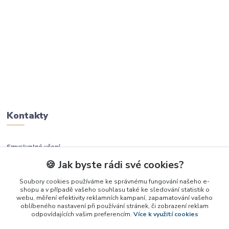
Kontakty
Smysluplné učení
🍪 Jak byste rádi své cookies?
+420 737 937 936
Soubory cookies používáme ke správnému fungování našeho e-
shopu a v případě vašeho souhlasu také ke sledování statistik o
info@smysluplneuceni.cz
webu, měření efektivity reklamních kampaní, zapamatování vašeho
oblíbeného nastavení při používání stránek, či zobrazení reklam
odpovídajících vašim preferencím.
Více k využití cookies