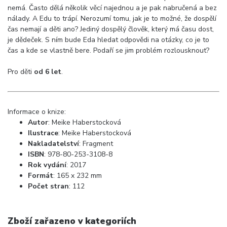
nemá. Často dělá několik věcí najednou a je pak nabručená a bez
nálady. A Edu to trápí. Nerozumí tomu, jak je to možné, že dospělí
čas nemají a děti ano? Jediný dospělý člověk, který má času dost,
je dědeček. S ním bude Eda hledat odpovědi na otázky, co je to
čas a kde se vlastně bere. Podaří se jim problém rozlousknout?
Pro děti
od 6 let
.
Informace o knize:
Autor
: Meike Haberstocková
Ilustrace
: Meike Haberstocková
Nakladatelství
:
Fragment
ISBN
:
978-80-253-3108-8
Rok vydání
: 2017
Formát
:
165 x 232 mm
Počet stran
: 112
Zboží zařazeno v kategoriích