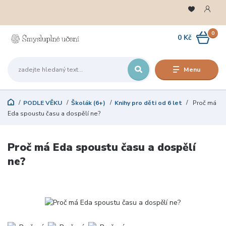
0
0 Kč
Menu
PODLE VĚKU
Školák (6+)
Knihy pro děti od 6 let
Proč má
Eda spoustu času a dospělí ne?
Proč má Eda spoustu času a dospělí
ne?