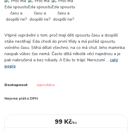
Vtipné vyprávění o tom, proč mají děti spoustu času a dospělí
stále nestíhají. Eda chodí do první třídy a má pořád spoustu
volného času. Stíhá dělat všechno, na co má chuť. Jeho maminka
naopak vůbec čas nemá. Často dělá několik věcí najednou a je
pak nabručená a bez nálady. A Edu to trápí. Nerozumí ...
celý
popis
Dostupnost
vyprodáno
Nejsme plátci DPH
99 Kč
/
ks