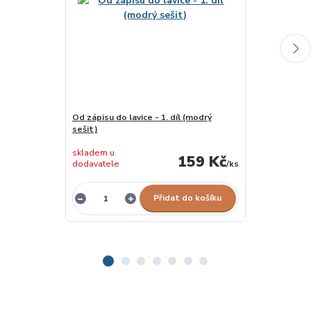
Od zápisu do lavice - 1. díl (modrý
Orientace v p
sešit)
4 do 6 let
skladem u
skladem u
159 Kč
dodavatele
/
ks
dodavatele
Přidat do košíku