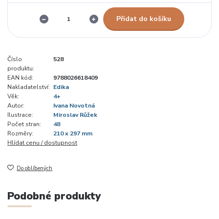
Přidat do košíku
Číslo
528
produktu:
EAN kód:
9788026618409
Nakladatelství:
Edika
Věk:
4+
Autor:
Ivana Novotná
Ilustrace:
Miroslav Růžek
Počet stran:
48
Rozměry:
210 x 297 mm
Hlídat cenu / dostupnost
Do oblíbených
Podobné produkty