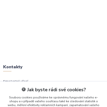
Kontakty
Smysluplné učení
🍪 Jak byste rádi své cookies?
+420 737 937 936
Soubory cookies používáme ke správnému fungování našeho e-
shopu a v případě vašeho souhlasu také ke sledování statistik o
info@smysluplneuceni.cz
webu, měření efektivity reklamních kampaní, zapamatování vašeho