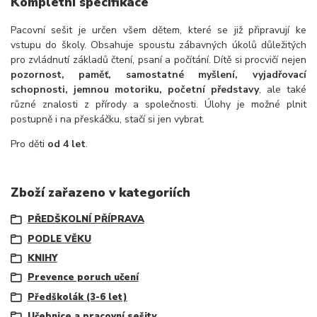
Kompletní specifikace
Pacovní sešit je určen všem dětem, které se již připravují ke
vstupu do školy. Obsahuje spoustu zábavných úkolů důležitých
pro zvládnutí základů čtení, psaní a počítání. Dítě si procvičí nejen
pozornost, paměť, samostatné myšlení, vyjadřovací
schopnosti, jemnou motoriku, početní představy
, ale také
různé znalosti z přírody a společnosti. Úlohy je možné plnit
postupně i na přeskáčku, stačí si jen vybrat.
Pro děti
od 4 let
.
Zboží zařazeno v kategoriích
PŘEDŠKOLNÍ PŘÍPRAVA
PODLE VĚKU
KNIHY
Prevence poruch učení
Předškolák (3-6 let)
Učebnice a pracovní sešity