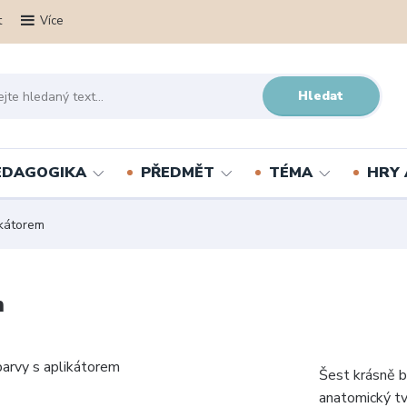
t
Více
Hledat
PEDAGOGIKA
PŘEDMĚT
TÉMA
HRY 
kátorem
m
Šest krásně b
anatomický tva