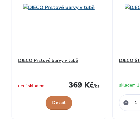
DJECO Prstové barvy v tubě
DJECO Št
369 Kč
skladem 1
není skladem
/
ks
Detail