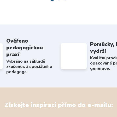
Ověřeno
Pomůcky, 
pedagogickou
vydrží
praxí
Kvalitní prod
Vybráno na základě
opakované po
zkušeností speciálního
generace.
pedagoga.
Získejte inspiraci přímo do e-mailu: