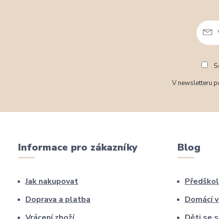
So
V newsletteru po
Informace pro zákazníky
Blog
Jak nakupovat
Předškol
Doprava a platba
Domácí v
Vrácení zboží
Děti se 