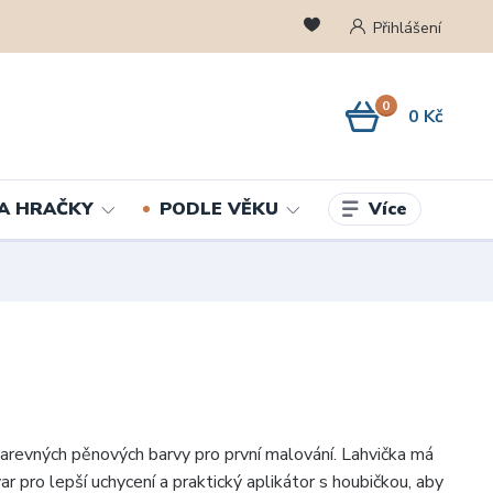
Přihlášení
0
0 Kč
Více
A HRAČKY
PODLE VĚKU
arevných pěnových barvy pro první malování. Lahvička má
r pro lepší uchycení a praktický aplikátor s houbičkou, aby