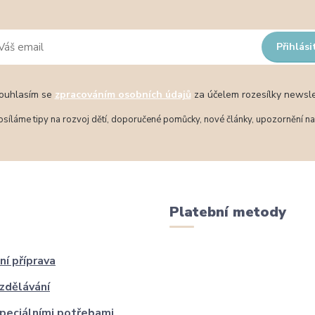
Přihlási
uhlasím se
zpracováním osobních údajů
za účelem rozesílky newsle
síláme tipy na rozvoj dětí, doporučené pomůcky, nové články, upozornění na 
Platební metody
ní příprava
zdělávání
speciálními potřebami