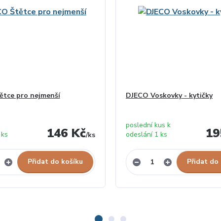
ětce pro nejmenší
DJECO Voskovky - kytičky
poslední kus k
146 Kč
19
 ks
odeslání 1 ks
/
ks
Přidat do košíku
Přidat do