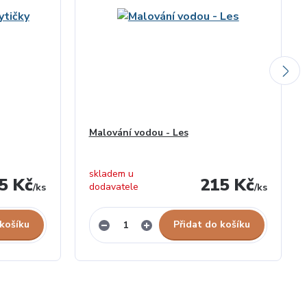
Malování vodou - Les
skladem u
5 Kč
215 Kč
dodavatele
/
ks
/
ks
 košíku
Přidat do košíku