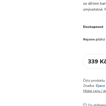
se dětem barv
smývatelné. 
Dostupnost
Nejsme plátc
339 K
Číslo produktu:
Značka:
Djeco
Hlídat cenu / 
Do oblíbený