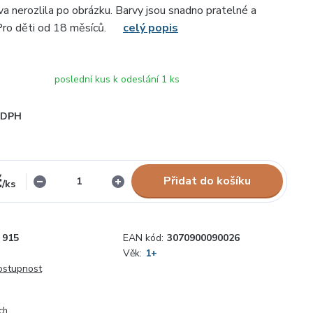
a nerozlila po obrázku. Barvy jsou snadno pratelné a
Pro děti od 18 měsíců.
celý popis
poslední kus k odeslání 1 ks
i DPH
č
Přidat do košíku
/
ks
915
EAN kód:
3070900090026
Věk:
1+
dostupnost
ch