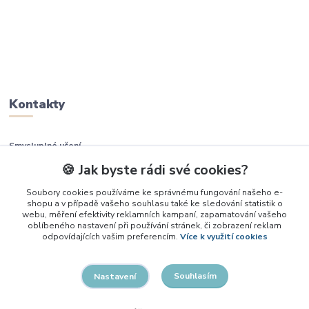
Kontakty
Smysluplné učení
🍪 Jak byste rádi své cookies?
+420 737 937 936
Soubory cookies používáme ke správnému fungování našeho e-
shopu a v případě vašeho souhlasu také ke sledování statistik o
info@smysluplneuceni.cz
webu, měření efektivity reklamních kampaní, zapamatování vašeho
oblíbeného nastavení při používání stránek, či zobrazení reklam
odpovídajících vašim preferencím.
Více k využití cookies
Souhlasím
Nastavení
2026, Smysluplné učení