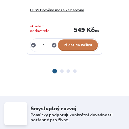
HESS Dřevěná mozaika barevná
LENA První m
skladem u
549 Kč
dodavatele
/
ks
skladem 1 ks
Přidat do košíku
Smysluplný rozvoj
Pomůcky podporují konkrétní dovednosti
potřebné pro život.