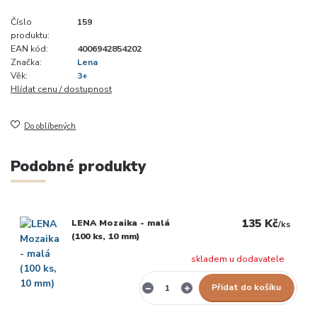
Číslo
159
produktu:
EAN kód:
4006942854202
Značka:
Lena
Věk:
3+
Hlídat cenu / dostupnost
Do oblíbených
Podobné produkty
135 Kč
LENA Mozaika - malá
/
ks
(100 ks, 10 mm)
skladem u dodavatele
Přidat do košíku