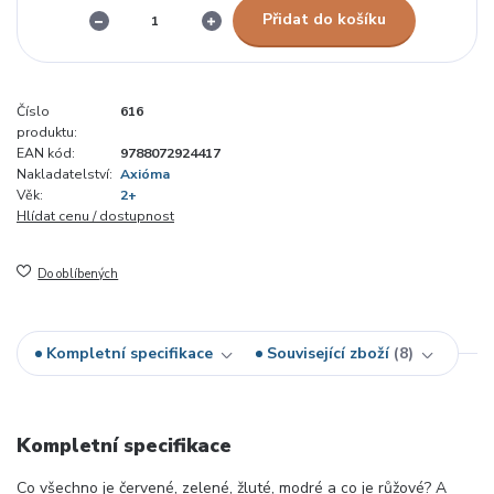
Přidat do košíku
Číslo
616
produktu:
EAN kód:
9788072924417
Nakladatelství:
Axióma
Věk:
2+
Hlídat cenu / dostupnost
Do oblíbených
Kompletní specifikace
Související zboží
8
Kompletní specifikace
Co všechno je červené, zelené, žluté, modré a co je růžové? A