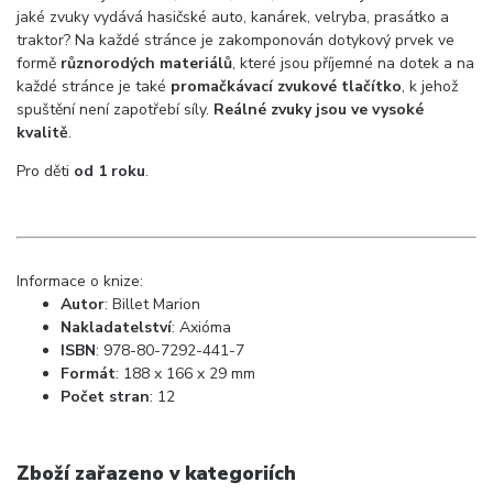
jaké zvuky vydává hasičské auto, kanárek, velryba, prasátko a
traktor? Na každé stránce je zakomponován dotykový prvek ve
formě
různorodých materiálů
, které jsou příjemné na dotek a na
každé stránce je také
promačkávací zvukové tlačítko
, k jehož
spuštění není zapotřebí síly.
Reálné zvuky jsou ve vysoké
kvalitě
.
Pro děti
od 1 roku
.
Informace o knize:
Autor
: Billet Marion
Nakladatelství
:
Axióma
ISBN
: 978-80-7292-441-7
Formát
:
188 x 166 x 29 mm
Počet stran
: 12
Zboží zařazeno v kategoriích