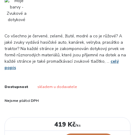
Co všechno je červené, zelené, žluté, modré a co je růžové? A
jaké zvuky vydává hasičské auto, kanárek, velryba, prasátko a
traktor? Na každé stránce je zakomponován dotykový prvek ve
formě různorodých materiálů, které jsou příjemné na dotek a na
každé stránce je také promačkávací zvukové tlačítko, ...
celý
popis
Dostupnost
skladem u dodavatele
Nejsme plátci DPH
419 Kč
/
ks