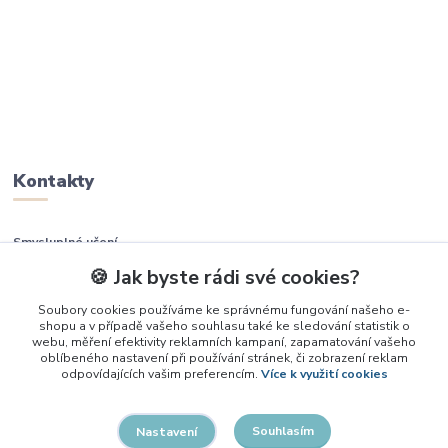
Kontakty
Smysluplné učení
🍪 Jak byste rádi své cookies?
+420 737 937 936
Soubory cookies používáme ke správnému fungování našeho e-
shopu a v případě vašeho souhlasu také ke sledování statistik o
info@smysluplneuceni.cz
webu, měření efektivity reklamních kampaní, zapamatování vašeho
oblíbeného nastavení při používání stránek, či zobrazení reklam
odpovídajících vašim preferencím.
Více k využití cookies
Souhlasím
Nastavení