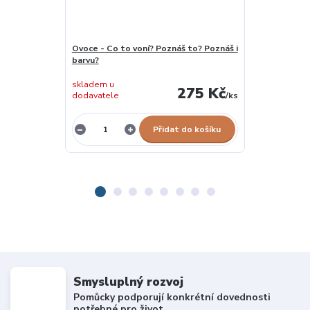
Ovoce - Co to voní? Poznáš to? Poznáš i
101 slov - Bar
barvu?
skladem u
275 Kč
dodavatele
/
ks
vyprodáno
Přidat do košíku
Smysluplný rozvoj
Pomůcky podporují konkrétní dovednosti
potřebné pro život.