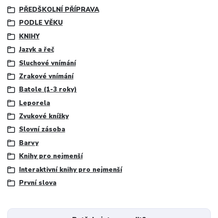
PŘEDŠKOLNÍ PŘÍPRAVA
PODLE VĚKU
KNIHY
Jazyk a řeč
Sluchové vnímání
Zrakové vnímání
Batole (1-3 roky)
Leporela
Zvukové knížky
Slovní zásoba
Barvy
Knihy pro nejmenší
Interaktivní knihy pro nejmenší
První slova