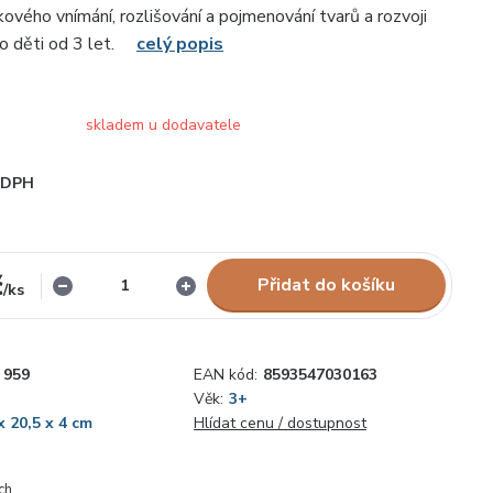
kového vnímání, rozlišování a pojmenování tvarů a rozvoji
ro děti od 3 let.
celý popis
skladem u dodavatele
i DPH
č
Přidat do košíku
/
ks
959
EAN kód:
8593547030163
Věk:
3+
x 20,5 x 4 cm
Hlídat cenu / dostupnost
ch