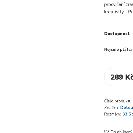
procvičení zra
kreativity. P
Dostupnost
Nejsme plátc
289 K
Číslo produktu:
Značka:
Detoa
Rozměry:
33,5 
Do oblíbený