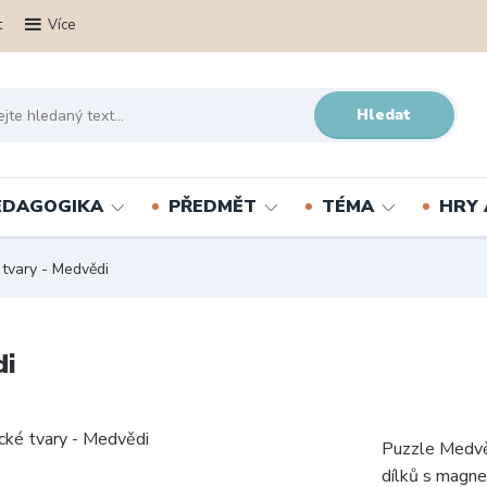
t
Více
Hledat
PEDAGOGIKA
PŘEDMĚT
TÉMA
HRY 
vary - Medvědi
di
Puzzle Medvěd
dílků s magne