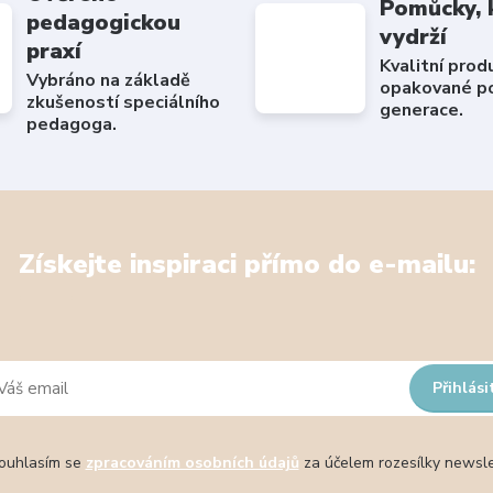
Pomůcky, 
pedagogickou
vydrží
praxí
Kvalitní prod
Vybráno na základě
opakované po
zkušeností speciálního
generace.
pedagoga.
Získejte inspiraci přímo do e-mailu:
Přihlási
uhlasím se
zpracováním osobních údajů
za účelem rozesílky newsle