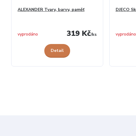
ALEXANDER Tvary, barvy, paměť
DJECO Skl
319 Kč
vyprodáno
vyprodáno
/
ks
Detail