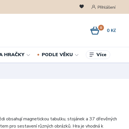
Přihlášení
0
0 Kč
Více
A HRAČKY
PODLE VĚKU
i obsahují magnetickou tabulku, stojánek a 37 dřevěných
tem pro sestavení různých obrázků. Hra je vhodná k