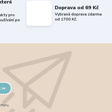
které
Doprava od 69 Kč
Vybraná doprava zdarma
ukty pro
od 1700 Kč.
užívání po
t se
tteru.