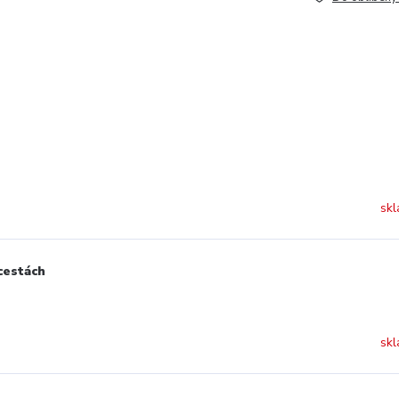
skl
cestách
skl