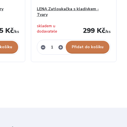
ry
LENA Zatloukačka s kladívkem -
Tvary
skladem u
5 Kč
299 Kč
dodavatele
/
ks
/
ks
 košíku
Přidat do košíku