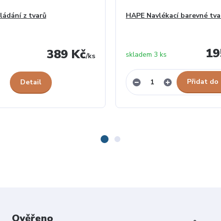
ádání z tvarů
HAPE Navlékací barevné tva
19
389 Kč
skladem 3 ks
/
ks
Přidat do
Detail
Ověřeno