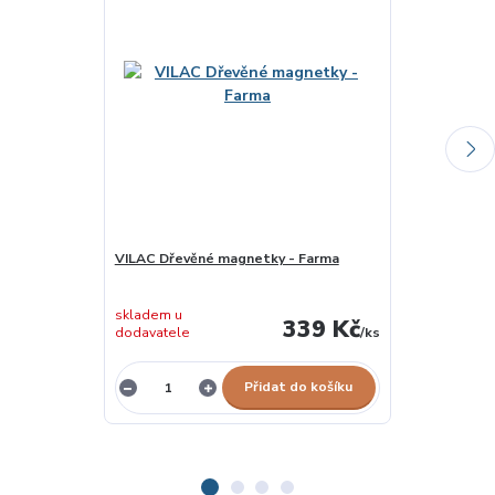
VILAC Dřevěné magnetky - Farma
VILAC Dřevěn
skladem u
skladem u
339 Kč
dodavatele
/
ks
dodavatele
Přidat do košíku