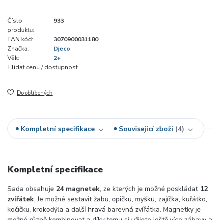
Číslo
933
produktu:
EAN kód:
3070900031180
Značka:
Djeco
Věk:
2+
Hlídat cenu / dostupnost
Do oblíbených
Kompletní specifikace
Související zboží
4
Kompletní specifikace
Sada obsahuje
24 magnetek
, ze kterých je možné poskládat
12
zvířátek
. Je možné sestavit žabu, opičku, myšku, zajíčka, kuřátko,
kočičku, krokodýla a další hravá barevná zvířátka. Magnetky je
možné různě kombinovat a díky tomu si užijete ještě více zábavy a