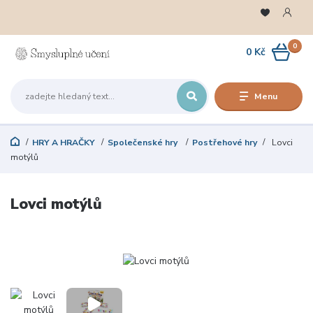
0
0 Kč
Menu
HRY A HRAČKY
Společenské hry
Postřehové hry
Lovci
motýlů
Lovci motýlů