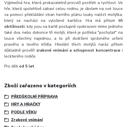
Výjimečná hra, která prokazatelně procvičí postřeh a rychlost. Ve
hře, která spolehlivě zabaví celou rodinu, je úkolem na své louce
za pomoci překládání stran herního plánu louky nalézt motýlka,
který se nachází na vyložené kartičce. Hra má přitom
tři
obtížnosti
, kdy jsou na kartě postupně vyobrazeni mimo jednoho
také dva, nebo dokonce tři motýli, které je potřeba "pochytat" na
louce všechny najednou, a to při dodržení správného určení
pravého a levého křídla. Hledání třech motýlů naráz přitom
důkladně prověří
zrakové vnímání a schopnost koncentrace
i
leckterého rodiče.
Pro děti
od 5 let
.
Zboží zařazeno v kategoriích
PŘEDŠKOLNÍ PŘÍPRAVA
HRY A HRAČKY
PODLE VĚKU
Zrakové vnímání