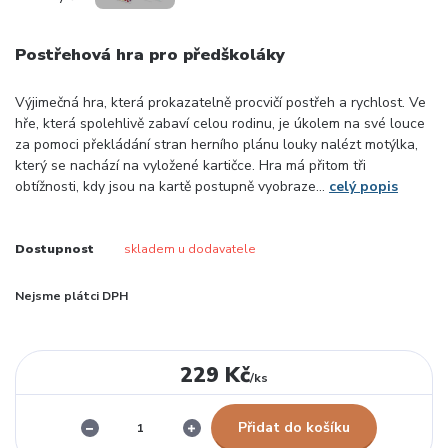
Postřehová hra pro předškoláky
Výjimečná hra, která prokazatelně procvičí postřeh a rychlost. Ve
hře, která spolehlivě zabaví celou rodinu, je úkolem na své louce
za pomoci překládání stran herního plánu louky nalézt motýlka,
který se nachází na vyložené kartičce. Hra má přitom tři
obtížnosti, kdy jsou na kartě postupně vyobraze...
celý popis
Dostupnost
skladem u dodavatele
Nejsme plátci DPH
229 Kč
/
ks
Přidat do košíku