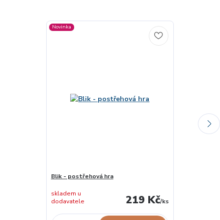
Novinka
Blik - postřehová hra
EFKO Najdu t
skladem u
skladem u
219 Kč
dodavatele
/
ks
dodavatele