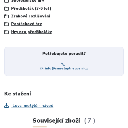
Společenské hry
Předškolák (3-6 let)
Zrakové rozlišování
Postřehové hry
Hry pro předškoláky
Potřebujete poradit?
info@smysluplneuceni.cz
Ke stažení
Lovci motýlů - návod
Související zboží
7