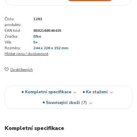
Číslo
1283
produktu:
EAN kód:
8592168546435
Značka:
Efko
Věk:
5+
Rozměry:
244 x 226 x 152 mm
Hlídat cenu / dostupnost
Do oblíbených
Kompletní specifikace
Ke stažení
Související zboží
7
Kompletní specifikace