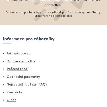
Souhlasím se
zpracováním osobních údajů
za účelem rozesílky
newsletteru.
V newsletteru posíláme tipy na rozvoj dětí, doporučené pomůcky, nové články,
upozornění na probíhající akce.
Informace pro zákazníky
Jak nakupovat
Doprava a platba
Vrácení zboží
Obchodní podmínky
Nejčastější dotazy (FAQ)
Kontakty
O nás