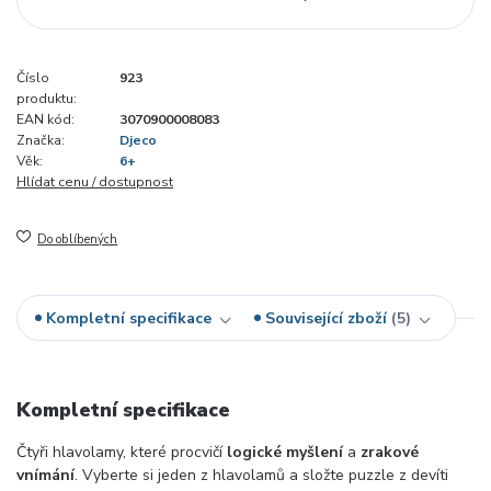
Číslo
923
produktu:
EAN kód:
3070900008083
Značka:
Djeco
Věk:
6+
Hlídat cenu / dostupnost
Do oblíbených
Kompletní specifikace
Související zboží
5
Kompletní specifikace
Čtyři hlavolamy, které procvičí
logické myšlení
a
zrakové
vnímání
. Vyberte si jeden z hlavolamů a složte puzzle z devíti