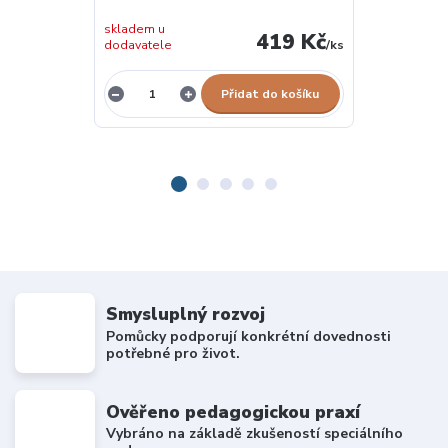
skladem u
skladem u
419 Kč
dodavatele
/
ks
dodavatele
Přidat do košíku
Smysluplný rozvoj
Pomůcky podporují konkrétní dovednosti
potřebné pro život.
Ověřeno pedagogickou praxí
Vybráno na základě zkušeností speciálního