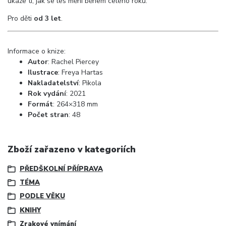
ukáže ti, jak se les mění během celého roku.
Pro děti
od 3 let
.
Informace o knize:
Autor
: Rachel Piercey
Ilustrace
: Freya Hartas
Nakladatelství
:
Pikola
Rok vydání
: 2021
Formát
: 264×318 mm
Počet stran
: 48
Zboží zařazeno v kategoriích
PŘEDŠKOLNÍ PŘÍPRAVA
TÉMA
PODLE VĚKU
KNIHY
Zrakové vnímání