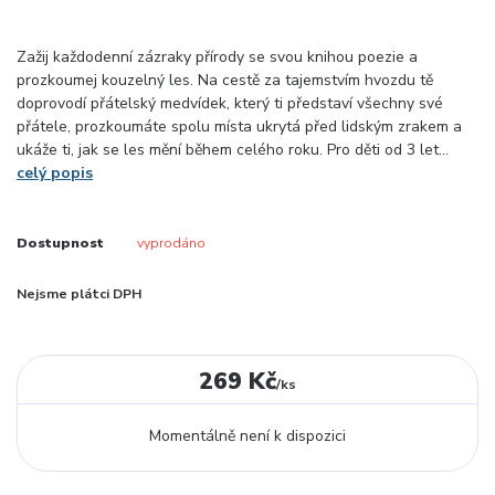
Zažij každodenní zázraky přírody se svou knihou poezie a
prozkoumej kouzelný les. Na cestě za tajemstvím hvozdu tě
doprovodí přátelský medvídek, který ti představí všechny své
přátele, prozkoumáte spolu místa ukrytá před lidským zrakem a
ukáže ti, jak se les mění během celého roku. Pro děti od 3 let...
celý popis
Dostupnost
vyprodáno
Nejsme plátci DPH
269 Kč
/
ks
Momentálně není k dispozici