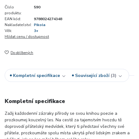
Číslo
590
produktu:
EAN kód:
9788024274348
Nakladatelství:
Pikola
Věk:
3+
Hlídat cenu / dostupnost
Do oblíbených
Kompletní specifikace
Související zboží
3
Kompletní specifikace
Zažij každodenní zázraky přírody se svou knihou poezie a
prozkoumej kouzelný les. Na cestě za tajemstvím hvozdu tě
doprovodí přátelský medvídek, který ti představí všechny své
přátele, prozkoumáte spolu místa ukrytá před lidským zrakem a