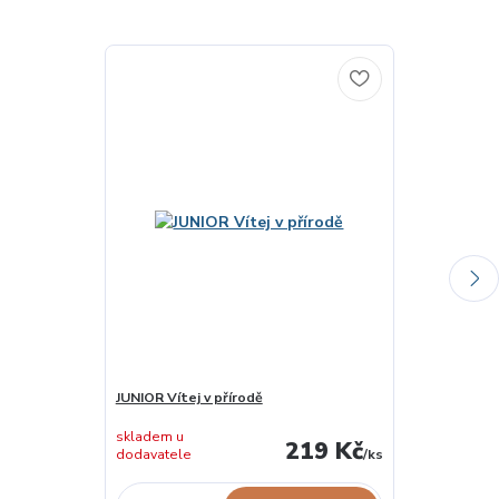
JUNIOR Vítej v přírodě
Co se děje v p
skladem u
skladem u
219 Kč
dodavatele
/
ks
dodavatele