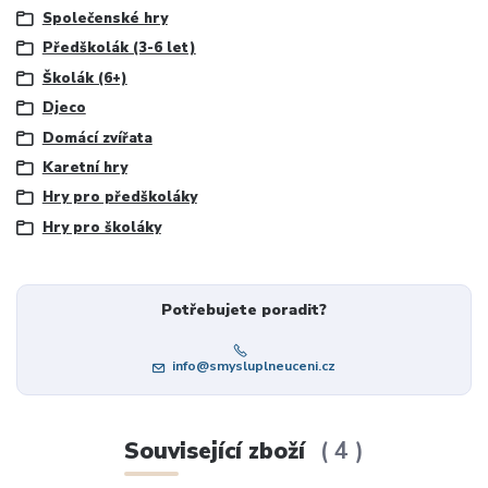
Společenské hry
Předškolák (3-6 let)
Školák (6+)
Djeco
Domácí zvířata
Karetní hry
Hry pro předškoláky
Hry pro školáky
Potřebujete poradit?
info@smysluplneuceni.cz
Související zboží
4