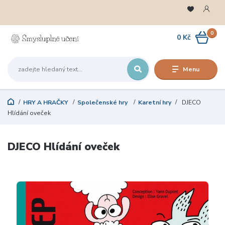
0
0 Kč
Menu
HRY A HRAČKY
Společenské hry
Karetní hry
DJECO
Hlídání oveček
DJECO Hlídání oveček