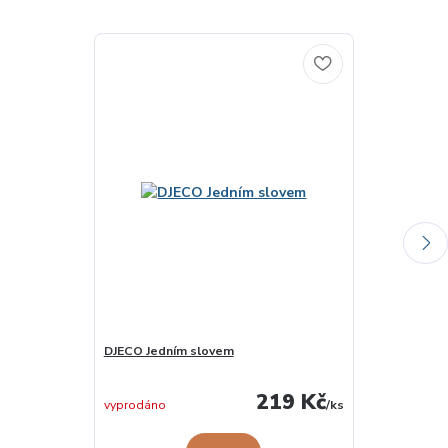
DJECO Jedním slovem
DJECO Najdi v
219 Kč
vyprodáno
/
ks
vyprodáno