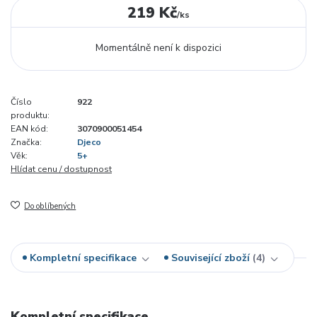
219 Kč
/
ks
Momentálně není k dispozici
Číslo
922
produktu:
EAN kód:
3070900051454
Značka:
Djeco
Věk:
5+
Hlídat cenu / dostupnost
Do oblíbených
Kompletní specifikace
Související zboží
4
Kompletní specifikace