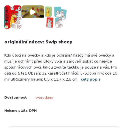
originální název: Swip sheep
Kdo útočí na ovečky a kdo je ochrání? Každý má své ovečky a
musí je ochránit před útoky vlka a zároveň získat co nejvíce
spoluhráčových ovcí. Jakou zvolíte taktiku je pouze na vás. Pro
děti od 5 let. Obsah: 32 karetPočet hráčů: 3-5Doba hry: cca 10
minutRozměry balení: 8,5 x 11,7 x 2,8 cm
celý popis
Dostupnost
vyprodáno
Nejsme plátci DPH