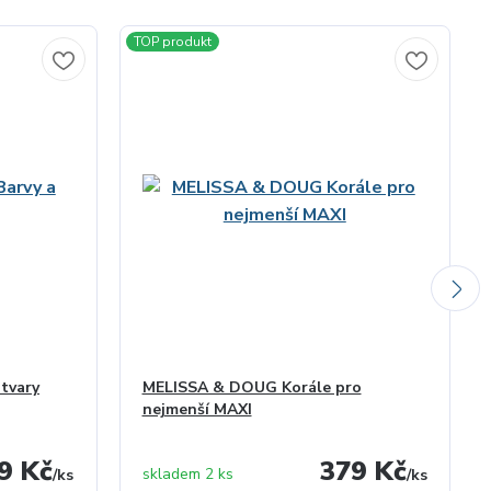
TOP produkt
 tvary
MELISSA & DOUG Korále pro
nejmenší MAXI
9 Kč
379 Kč
skladem 2 ks
/
ks
/
ks