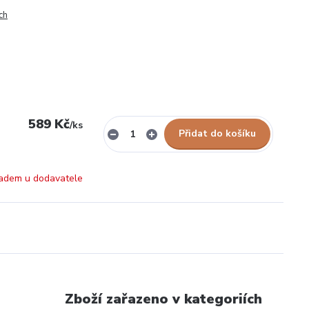
ch
589 Kč
/
ks
Přidat do košíku
adem u dodavatele
Zboží zařazeno v kategoriích