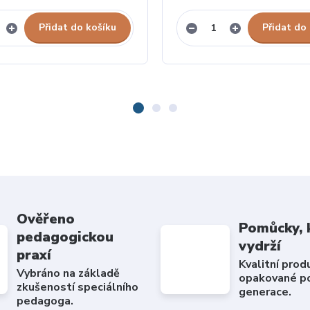
Přidat do košíku
Přidat do
Ověřeno
Pomůcky, 
pedagogickou
vydrží
praxí
Kvalitní prod
Vybráno na základě
opakované po
zkušeností speciálního
generace.
pedagoga.