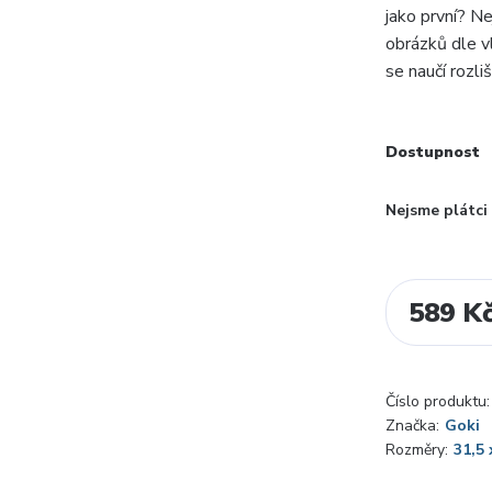
jako první? N
obrázků dle v
se naučí rozli
Dostupnost
Nejsme plátc
589 K
Číslo produktu:
Značka:
Goki
Rozměry:
31,5 