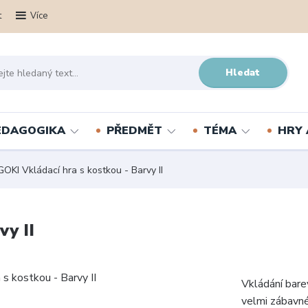
t
Více
Hledat
PEDAGOGIKA
PŘEDMĚT
TÉMA
HRY 
OKI Vkládací hra s kostkou - Barvy II
vy II
Vkládání bare
velmi zábavné