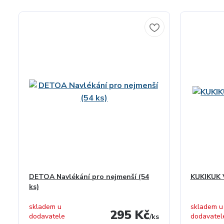
DETOA Navlékání pro nejmenší (54
KUKIKUK V
ks)
skladem u
skladem u
295 Kč
dodavatele
dodavatel
/
ks