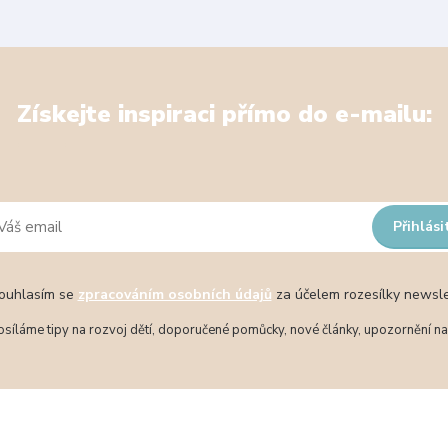
Získejte inspiraci přímo do e-mailu:
Přihlási
uhlasím se
zpracováním osobních údajů
za účelem rozesílky newsle
síláme tipy na rozvoj dětí, doporučené pomůcky, nové články, upozornění na 