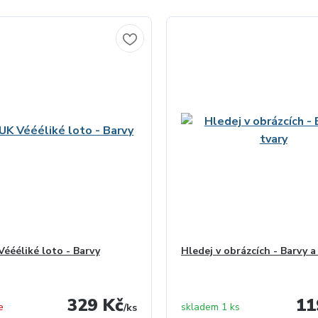
éééliké loto - Barvy
Hledej v obrázcích - Barvy a
329 Kč
11
e
skladem 1 ks
/
ks