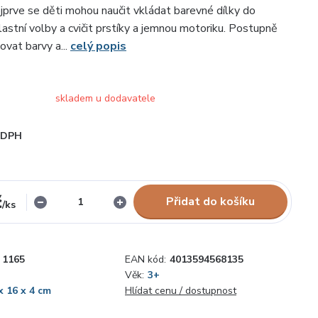
ejprve se děti mohou naučit vkládat barevné dílky do
lastní volby a cvičit prstíky a jemnou motoriku. Postupně
šovat barvy a...
celý popis
skladem u dodavatele
i DPH
č
Přidat do košíku
/
ks
1165
EAN kód:
4013594568135
Věk:
3+
x 16 x 4 cm
Hlídat cenu / dostupnost