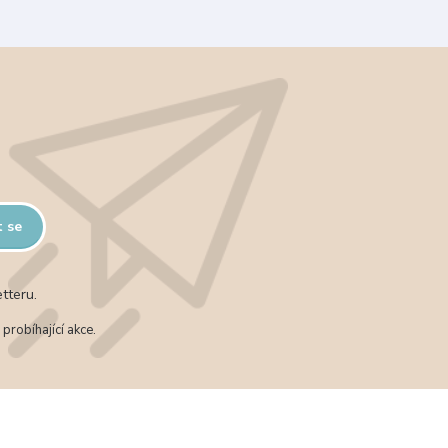
t se
tteru.
probíhající akce.