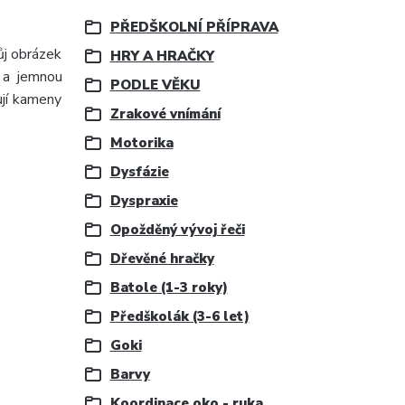
PŘEDŠKOLNÍ PŘÍPRAVA
ůj obrázek
HRY A HRAČKY
y a jemnou
PODLE VĚKU
ují kameny
Zrakové vnímání
Motorika
Dysfázie
Dyspraxie
Opožděný vývoj řeči
Dřevěné hračky
Batole (1-3 roky)
Předškolák (3-6 let)
Goki
Barvy
Koordinace oko - ruka