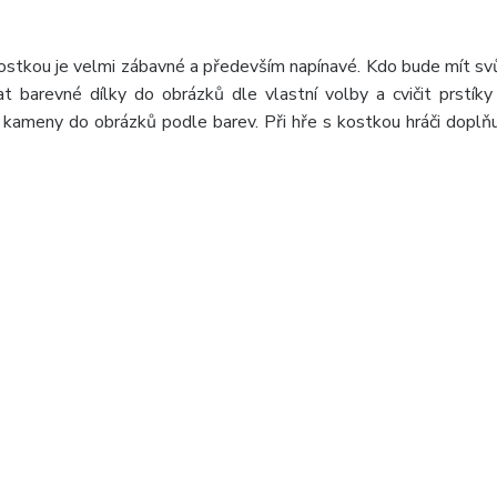
ostkou je velmi zábavné a především napínavé. Kdo bude mít sv
t barevné dílky do obrázků dle vlastní volby a cvičit prstík
 kameny do obrázků podle barev. Při hře s kostkou hráči doplň