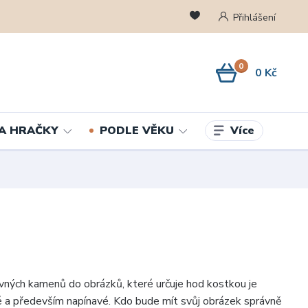
Přihlášení
0
0 Kč
Více
A HRAČKY
PODLE VĚKU
vných kamenů do obrázků, které určuje hod kostkou je
 a především napínavé. Kdo bude mít svůj obrázek správně