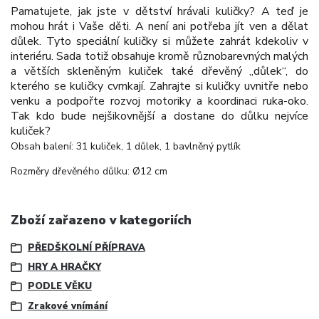
Pamatujete, jak jste v dětství hrávali kuličky? A teď je
mohou hrát i Vaše děti. A není ani potřeba jít ven a dělat
důlek. Tyto speciální kuličky si můžete zahrát kdekoliv v
interiéru. Sada totiž obsahuje kromě různobarevných malých
a větších skleněným kuliček také dřevěný „důlek“, do
kterého se kuličky cvrnkají. Zahrajte si kuličky uvnitře nebo
venku a
podpořte rozvoj motoriky a koordinaci
ruka-oko
.
Tak kdo bude nejšikovnější a dostane do důlku nejvíce
kuliček?
Obsah balení: 31 kuliček, 1 důlek, 1 bavlněný pytlík
Rozměry dřevěného důlku: Ø12 cm
Zboží zařazeno v kategoriích
PŘEDŠKOLNÍ PŘÍPRAVA
HRY A HRAČKY
PODLE VĚKU
Zrakové vnímání