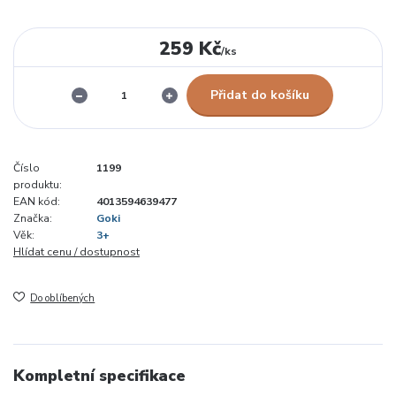
259 Kč
/
ks
Přidat do košíku
Číslo
1199
produktu:
EAN kód:
4013594639477
Značka:
Goki
Věk:
3+
Hlídat cenu / dostupnost
Do oblíbených
Kompletní specifikace