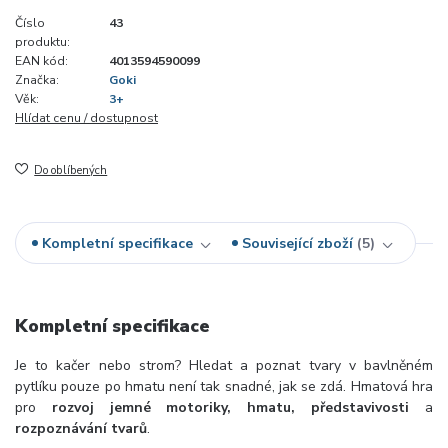
Číslo
43
produktu:
EAN kód:
4013594590099
Značka:
Goki
Věk:
3+
Hlídat cenu / dostupnost
Do oblíbených
Kompletní specifikace
Související zboží
5
Kompletní specifikace
Je to kačer nebo strom? Hledat a poznat tvary v bavlněném
pytlíku pouze po hmatu není tak snadné, jak se zdá. Hmatová hra
pro
rozvoj jemné motoriky, hmatu, představivosti
a
rozpoznávání tvarů
.