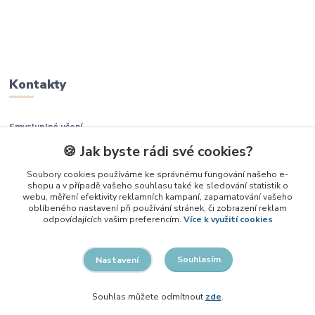
Kontakty
Smysluplné učení
🍪 Jak byste rádi své cookies?
+420 737 937 936
Soubory cookies používáme ke správnému fungování našeho e-
shopu a v případě vašeho souhlasu také ke sledování statistik o
info@smysluplneuceni.cz
webu, měření efektivity reklamních kampaní, zapamatování vašeho
oblíbeného nastavení při používání stránek, či zobrazení reklam
odpovídajících vašim preferencím.
Více k využití cookies
Souhlasím
Nastavení
2026, Smysluplné učení
Souhlas můžete odmítnout
zde
.
Vytvořeno na
Eshop-rychle.cz