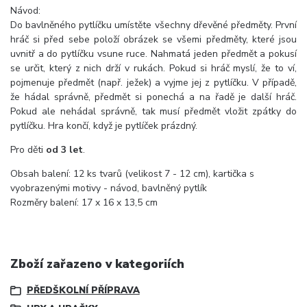
Návod:
Do bavlněného pytlíčku umístěte všechny dřevěné předměty. První
hráč si před sebe položí obrázek se všemi předměty, které jsou
uvnitř a do pytlíčku vsune ruce. Nahmatá jeden předmět a pokusí
se určit, který z nich drží v rukách. Pokud si hráč myslí, že to ví,
pojmenuje předmět (např. ježek) a vyjme jej z pytlíčku. V případě,
že hádal správně, předmět si ponechá a na řadě je další hráč.
Pokud ale nehádal správně, tak musí předmět vložit zpátky do
pytlíčku. Hra končí, když je pytlíček prázdný.
Pro děti
od 3 let
.
Obsah balení: 12 ks tvarů (velikost 7 - 12 cm), kartička s
vyobrazenými motivy - návod, bavlněný pytlík
Rozměry balení: 17 x 16 x 13,5 cm
Zboží zařazeno v kategoriích
PŘEDŠKOLNÍ PŘÍPRAVA