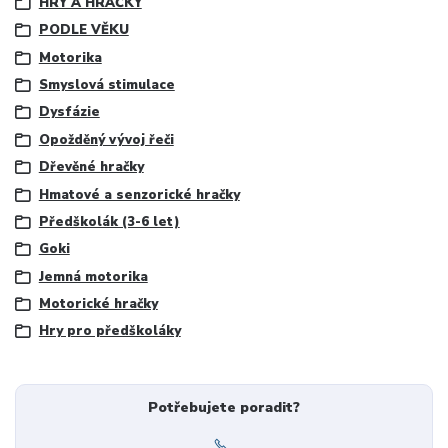
HRY A HRAČKY
PODLE VĚKU
Motorika
Smyslová stimulace
Dysfázie
Opožděný vývoj řeči
Dřevěné hračky
Hmatové a senzorické hračky
Předškolák (3-6 let)
Goki
Jemná motorika
Motorické hračky
Hry pro předškoláky
Potřebujete poradit?