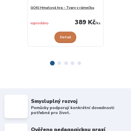
GOKI Hmatová hra - Tvary v rámečku
GOKI Hmatové
389 Kč
vyprodáno
/
ks
vyprodáno
Detail
Smysluplný rozvoj
Pomůcky podporují konkrétní dovednosti
potřebné pro život.
Ověřeno pedagogickou praxí