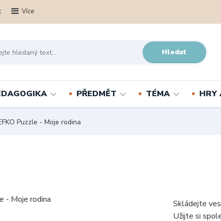
t
Více
Hledat
PEDAGOGIKA
PŘEDMĚT
TÉMA
HRY 
FKO Puzzle - Moje rodina
Skládejte ves
Užijte si spol