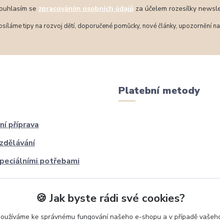
uhlasím se
zpracováním osobních údajů
za účelem rozesílky newsle
síláme tipy na rozvoj dětí, doporučené pomůcky, nové články, upozornění na 
Platební metody
ní příprava
zdělávání
speciálními potřebami
🍪 Jak byste rádi své cookies?
používáme ke správnému fungování našeho e-shopu a v případě vašeho