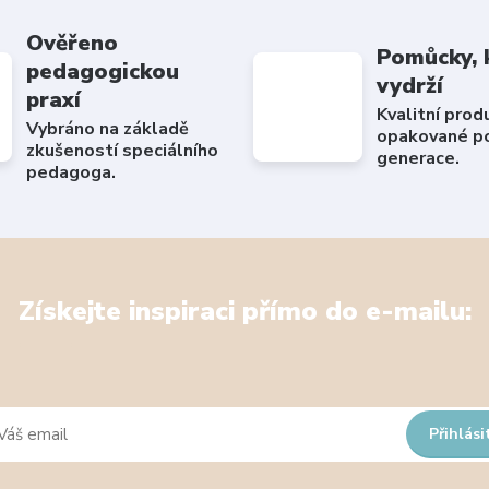
Ověřeno
Pomůcky, 
pedagogickou
vydrží
praxí
Kvalitní prod
Vybráno na základě
opakované po
zkušeností speciálního
generace.
pedagoga.
Získejte inspiraci přímo do e-mailu:
Přihlási