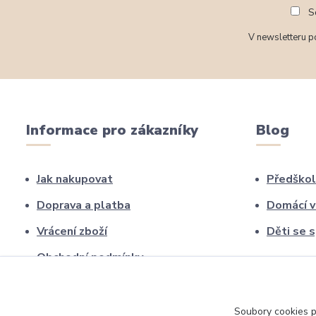
So
V newsletteru po
Informace pro zákazníky
Blog
Jak nakupovat
Předškol
Doprava a platba
Domácí v
Vrácení zboží
Děti se 
Obchodní podmínky
Nejčastější dotazy (FAQ)
Kontakty
Soubory cookies 