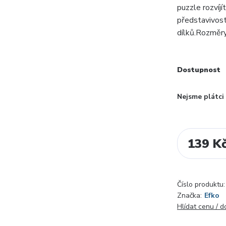
puzzle rozvíj
představivost
dílků.Rozměry
Dostupnost
Nejsme plátc
139 K
Číslo produktu:
Značka:
Efko
Hlídat cenu / 