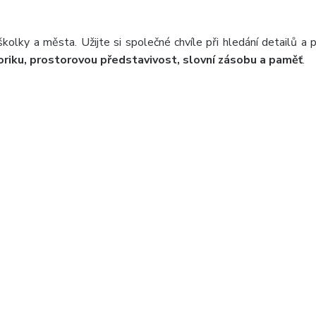
olky a města. Užijte si společné chvíle při hledání detailů a po
riku, prostorovou představivost, slovní zásobu a paměť
.