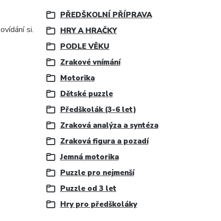
PŘEDŠKOLNÍ PŘÍPRAVA
vídání si.
HRY A HRAČKY
PODLE VĚKU
Zrakové vnímání
Motorika
Dětské puzzle
Předškolák (3-6 let)
Zraková analýza a syntéza
Zraková figura a pozadí
Jemná motorika
Puzzle pro nejmenší
Puzzle od 3 let
Hry pro předškoláky