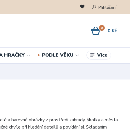
Přihlášení
0
0 Kč
Více
A HRAČKY
PODLE VĚKU
elé a barevné obrázky z prostředí zahrady, školky a města.
ečné chvíle při hledání detailů a povídání si. Skládáním