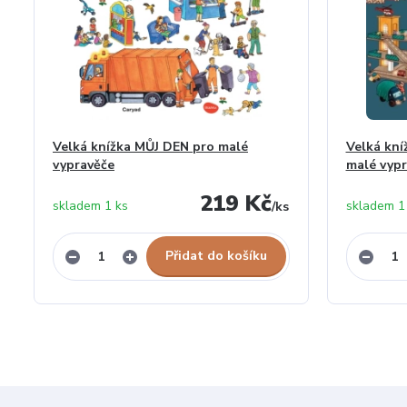
Velká knížka MŮJ DEN pro malé
Velká kn
vypravěče
malé vypr
219 Kč
skladem 1 ks
skladem 1
/
ks
Přidat do košíku