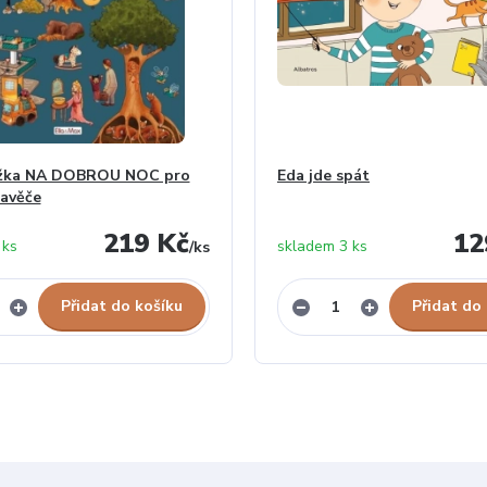
ížka NA DOBROU NOC pro
Eda jde spát
avěče
219 Kč
12
 ks
skladem 3 ks
/
ks
Přidat do košíku
Přidat do