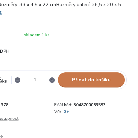
ozměry: 33 x 4,5 x 22 cmRozměry balení: 36,5 x 30 x 5
s
skladem 1 ks
i DPH
č
Přidat do košíku
/
ks
378
EAN kód:
3048700083593
Věk:
3+
dostupnost
ch