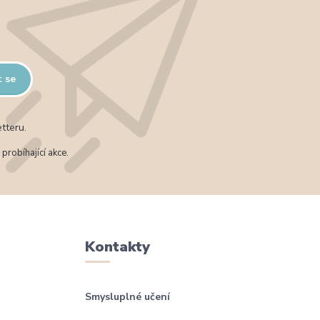
t se
tteru.
probíhající akce.
Kontakty
Smysluplné učení