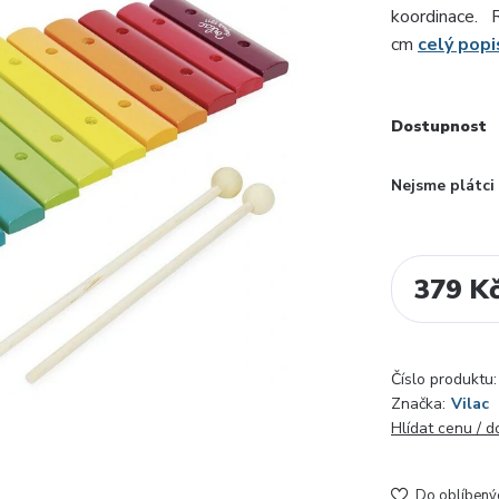
koordinace. R
cm
celý popi
Dostupnost
Nejsme plátc
379 K
Číslo produktu:
Značka:
Vilac
Hlídat cenu / 
Do oblíbený