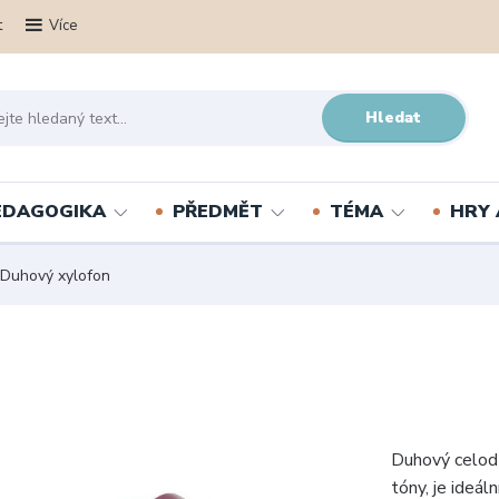
t
Více
Hledat
PEDAGOGIKA
PŘEDMĚT
TÉMA
HRY 
Duhový xylofon
Duhový celodř
tóny, je ideál