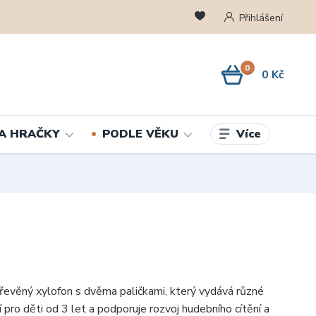
Přihlášení
0
0 Kč
Více
A HRAČKY
PODLE VĚKU
evěný xylofon s dvěma paličkami, který vydává různé
ní pro děti od 3 let a podporuje rozvoj hudebního cítění a