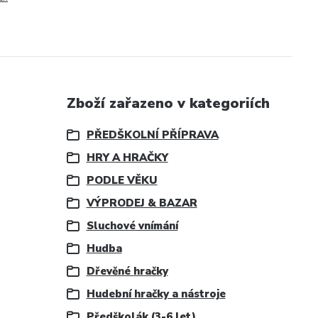
Zboží zařazeno v kategoriích
PŘEDŠKOLNÍ PŘÍPRAVA
HRY A HRAČKY
PODLE VĚKU
VÝPRODEJ & BAZAR
Sluchové vnímání
Hudba
Dřevěné hračky
Hudební hračky a nástroje
Předškolák (3-6 let)