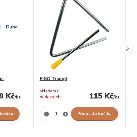
ha
BINO Triangl
skladem u
9 Kč
115 Kč
dodavatele
/
ks
/
ks
 košíku
Přidat do košíku