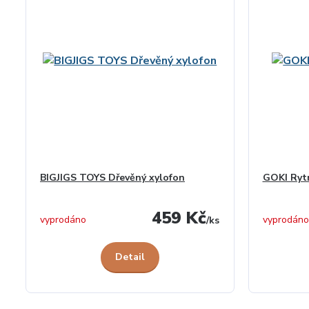
BIGJIGS TOYS Dřevěný xylofon
GOKI Rytm
459 Kč
vyprodáno
vyprodáno
/
ks
Detail