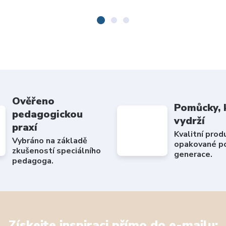
Ověřeno
Pomůcky, 
pedagogickou
vydrží
praxí
Kvalitní prod
Vybráno na základě
opakované po
zkušeností speciálního
generace.
pedagoga.
Získejte inspiraci přímo do e-mailu: