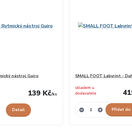
ický nástroj Guiro
SMALL FOOT Labyrint - Du
skladem u
41
139 Kč
dodavatele
/
ks
Přidat do
Detail