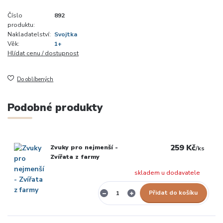
Číslo
892
produktu:
Nakladatelství:
Svojtka
Věk:
1+
Hlídat cenu / dostupnost
Do oblíbených
Podobné produkty
259 Kč
Zvuky pro nejmenší -
/
ks
Zvířata z farmy
skladem u dodavatele
Přidat do košíku