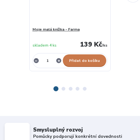
Moje malá knížka - Farma
2KIDS TOYS Sa
skladem u
139 Kč
skladem 4 ks
/
ks
dodavatele
Přidat do košíku
Smysluplný rozvoj
Pomůcky podporují konkrétní dovednosti