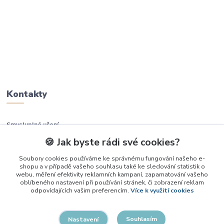
Kontakty
Smysluplné učení
🍪 Jak byste rádi své cookies?
+420 737 937 936
Soubory cookies používáme ke správnému fungování našeho e-
shopu a v případě vašeho souhlasu také ke sledování statistik o
info@smysluplneuceni.cz
webu, měření efektivity reklamních kampaní, zapamatování vašeho
oblíbeného nastavení při používání stránek, či zobrazení reklam
odpovídajících vašim preferencím.
Více k využití cookies
Souhlasím
Nastavení