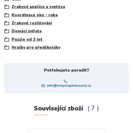
Zraková analýza a syntéza
Koordinace oko - ruka
Zrakové rozlišování
Domácí zvířata
Puzzle od 3 let
Hračky pro předškoláky
Potřebujete poradit?
info@smysluplneuceni.cz
Související zboží
7
TOP produkt