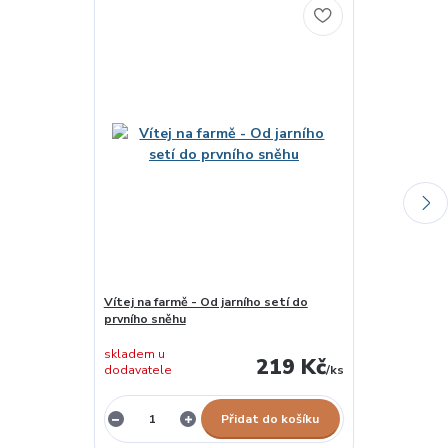
Vítej na farmě - Od jarního setí do
Malování vodo
prvního sněhu
skladem u
219 Kč
dodavatele
/
ks
skladem 1 ks
Přidat do košíku