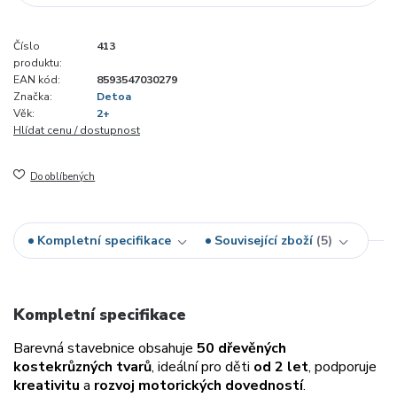
Číslo
413
produktu:
EAN kód:
8593547030279
Značka:
Detoa
Věk:
2+
Hlídat cenu / dostupnost
Do oblíbených
Kompletní specifikace
Související zboží
5
Kompletní specifikace
Barevná stavebnice obsahuje
50 dřevěných
kostek
různých tvarů
, ideální pro děti
od 2 let
, podporuje
kreativitu
a
rozvoj motorických dovedností
.