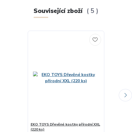
Související zboží
5
EKO TOYS Dřevěné kostky přírodní XXL
ULANIK Dřevěn
(220 ks)