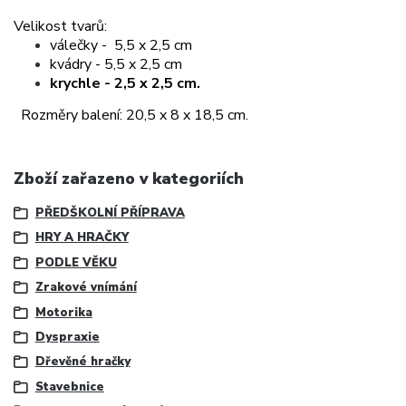
Velikost tvarů:
válečky - 5,5 x 2,5 cm
kvádry - 5,5 x 2,5 cm
krychle - 2,5 x 2,5 cm.
Rozměry balení: 20,5 x 8 x 18,5 cm.
Zboží zařazeno v kategoriích
PŘEDŠKOLNÍ PŘÍPRAVA
HRY A HRAČKY
PODLE VĚKU
Zrakové vnímání
Motorika
Dyspraxie
Dřevěné hračky
Stavebnice