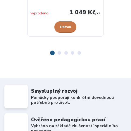
1 049 Kč
skladem 1 ks
vyprodáno
/
ks
Detail
Smysluplný rozvoj
Pomůcky podporují konkrétní dovednosti
potřebné pro život.
Ověřeno pedagogickou praxí
Vybráno na základě zkušeností speciálního
pedagoga.