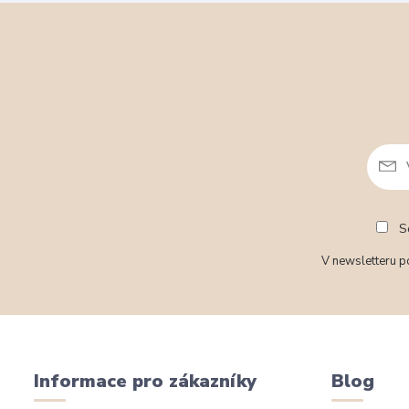
So
V newsletteru po
Informace pro zákazníky
Blog