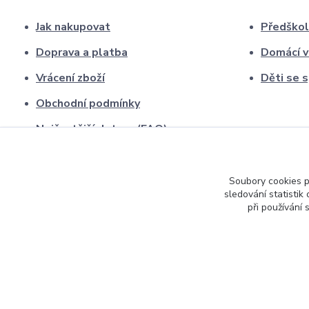
Jak nakupovat
Předškol
Doprava a platba
Domácí v
Vrácení zboží
Děti se 
Obchodní podmínky
Nejčastější dotazy (FAQ)
Kontakty
O nás
Soubory cookies 
sledování statisti
při používání 
2026, Smysluplné učení