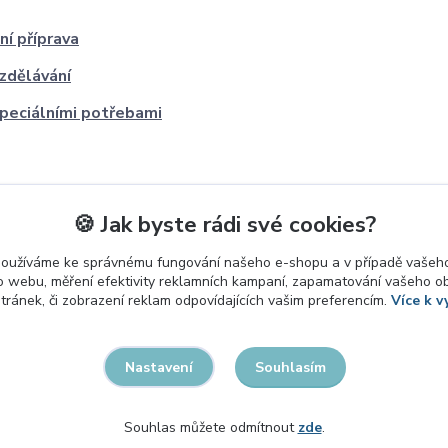
ní příprava
zdělávání
speciálními potřebami
🍪 Jak byste rádi své cookies?
používáme ke správnému fungování našeho e-shopu a v případě vašeho
k o webu, měření efektivity reklamních kampaní, zapamatování vašeho o
stránek, či zobrazení reklam odpovídajících vašim preferencím.
Více k v
Souhlasím
Nastavení
Souhlas můžete odmítnout
zde
.