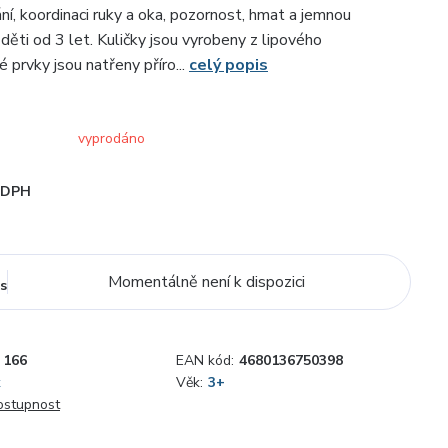
ní, koordinaci ruky a oka, pozornost, hmat a jemnou
děti od 3 let. Kuličky jsou vyrobeny z lipového
 prvky jsou natřeny příro...
celý popis
vyprodáno
i DPH
Momentálně není k dispozici
s
166
EAN kód:
4680136750398
k
Věk:
3+
dostupnost