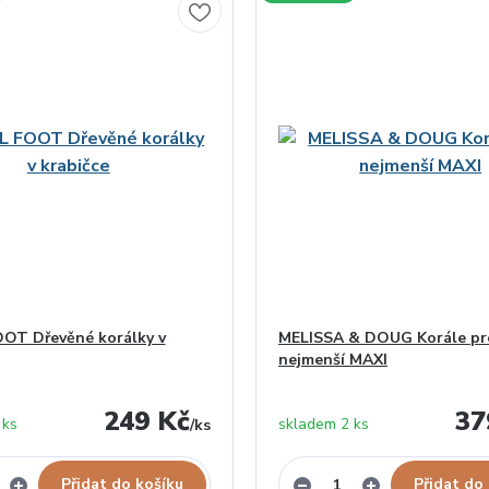
OT Dřevěné korálky v
MELISSA & DOUG Korále pr
nejmenší MAXI
249 Kč
37
 ks
skladem 2 ks
/
ks
Přidat do košíku
Přidat do