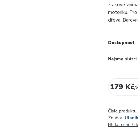
zrakové vnímá
motoriku. Pro 
dřeva. Barevné
Dostupnost
Nejsme plátc
179 Kč
/
k
Číslo produktu:
Značka:
Ulani
Hlídat cenu / 