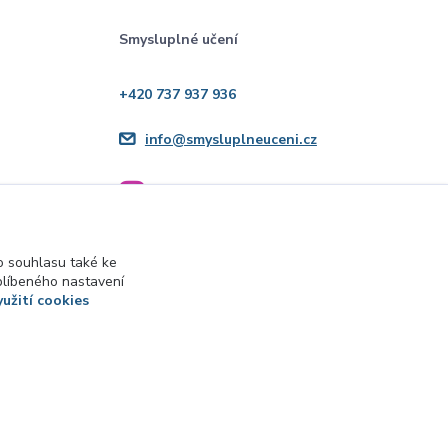
Smysluplné učení
+420 737 937 936
info@smysluplneuceni.cz
 souhlasu také ke
blíbeného nastavení
yužití cookies
Vytvořeno na
Eshop-rychle.cz