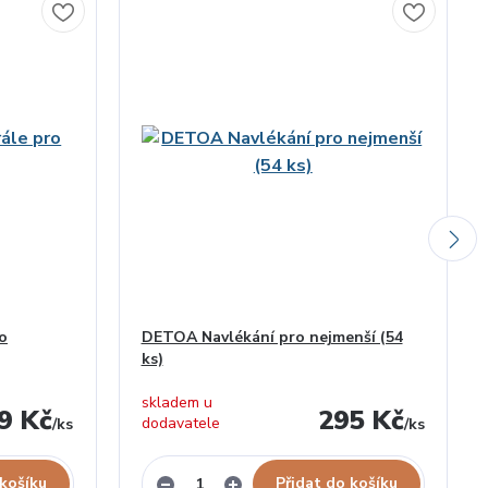
o
DETOA Navlékání pro nejmenší (54
ks)
skladem u
9 Kč
295 Kč
dodavatele
/
ks
/
ks
 košíku
Přidat do košíku