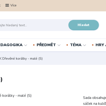
t
Více
Hledat
PEDAGOGIKA
PŘEDMĚT
TÉMA
HRY 
 Dřevěné korálky - malé (S)
)
Sada obsahuje
sáček na kuli