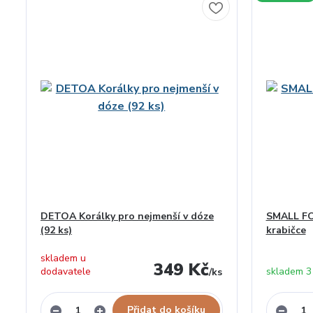
DETOA Korálky pro nejmenší v dóze
SMALL FO
(92 ks)
krabičce
skladem u
349 Kč
dodavatele
skladem 3
/
ks
Přidat do košíku