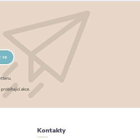
t se
tteru.
probíhající akce.
Kontakty