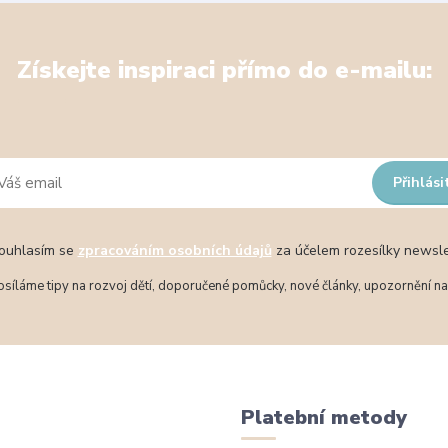
Získejte inspiraci přímo do e-mailu:
Přihlási
uhlasím se
zpracováním osobních údajů
za účelem rozesílky newsle
síláme tipy na rozvoj dětí, doporučené pomůcky, nové články, upozornění na 
Platební metody