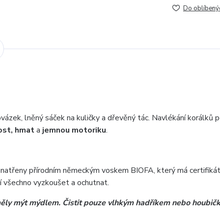
Do oblíbený
rovázek, lněný sáček na kuličky a dřevěný tác. Navlékání korálků
nost, hmat
a
jemnou motoriku
.
ou natřeny přírodním německým voskem BIOFA, který má certifikát
jí všechno vyzkoušet a ochutnat.
měly mýt mýdlem. Čistit pouze vlhkým hadříkem nebo houbič