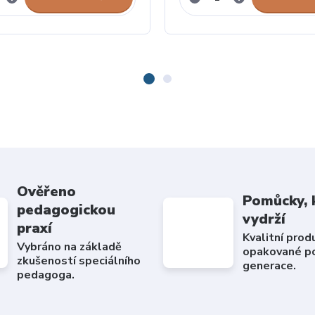
Ověřeno
Pomůcky, 
pedagogickou
vydrží
praxí
Kvalitní prod
Vybráno na základě
opakované po
zkušeností speciálního
generace.
pedagoga.