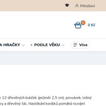
Přihlášení
0
0 Kč
Více
A HRAČKY
PODLE VĚKU
 12 dřevěných kuliček (průměr 2,5 cm), provázek, lněný
čky a dřevěný tác. Navlékání korálků pomáhá rozvíjet