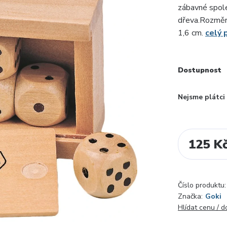
zábavné spole
dřeva.Rozměry
1,6 cm.
celý 
Dostupnost
Nejsme plátc
125 K
Číslo produktu:
Značka:
Goki
Hlídat cenu / 