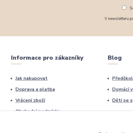
So
V newsletteru po
Informace pro zákazníky
Blog
Jak nakupovat
Předškol
Doprava a platba
Domácí v
Vrácení zboží
Děti se 
Obchodní podmínky
Nejčastější dotazy (FAQ)