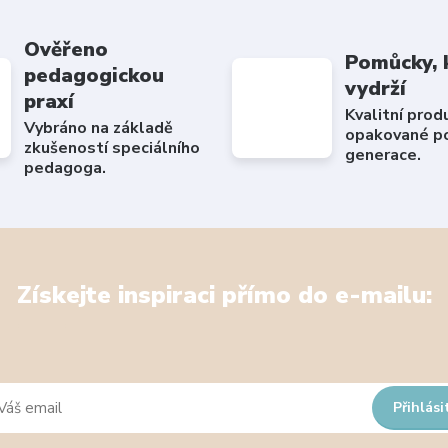
Ověřeno
Pomůcky, 
pedagogickou
vydrží
praxí
Kvalitní prod
Vybráno na základě
opakované po
zkušeností speciálního
generace.
pedagoga.
Získejte inspiraci přímo do e-mailu:
Přihlási