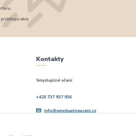
tteru.
probíhající akce.
Kontakty
Smysluplné učení
+420 737 937 936
info@smysluplneuceni.cz