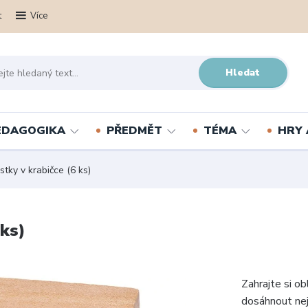
t
Více
Hledat
PEDAGOGIKA
PŘEDMĚT
TÉMA
HRY 
tky v krabičce (6 ks)
 ks)
Zahrajte si o
dosáhnout nej