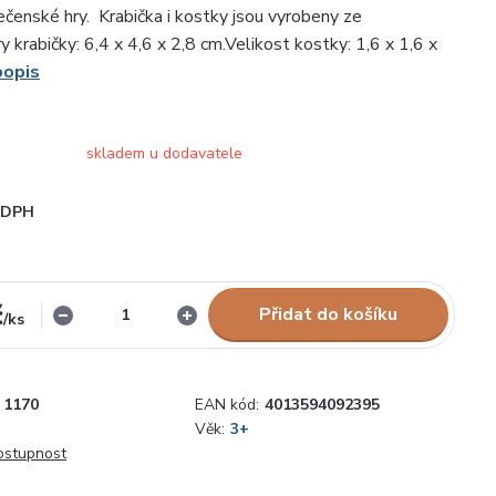
čenské hry. Krabička i kostky jsou vyrobeny ze
 krabičky: 6,4 x 4,6 x 2,8 cm.Velikost kostky: 1,6 x 1,6 x
popis
skladem u dodavatele
i DPH
č
Přidat do košíku
/
ks
1170
EAN kód:
4013594092395
Věk:
3+
dostupnost