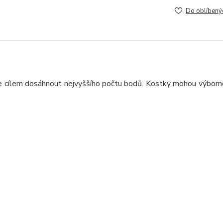
Do oblíbený
 je cílem dosáhnout nejvyššího počtu bodů. Kostky mohou výborně