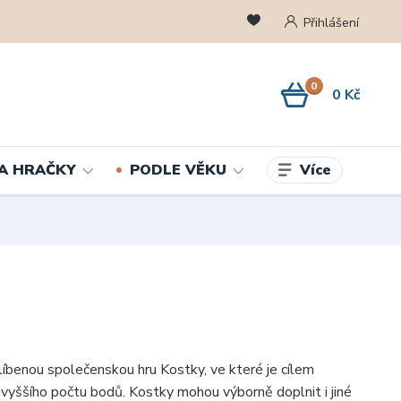
Přihlášení
0
0 Kč
Více
A HRAČKY
PODLE VĚKU
blíbenou společenskou hru Kostky, ve které je cílem
vyššího počtu bodů. Kostky mohou výborně doplnit i jiné