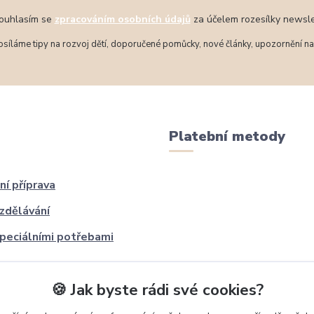
uhlasím se
zpracováním osobních údajů
za účelem rozesílky newsle
síláme tipy na rozvoj dětí, doporučené pomůcky, nové články, upozornění na 
Platební metody
ní příprava
zdělávání
speciálními potřebami
🍪 Jak byste rádi své cookies?