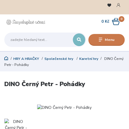
0
0 Kč
Menu
HRY A HRAČKY
Společenské hry
Karetní hry
DINO Černý
Petr - Pohádky
DINO Černý Petr - Pohádky