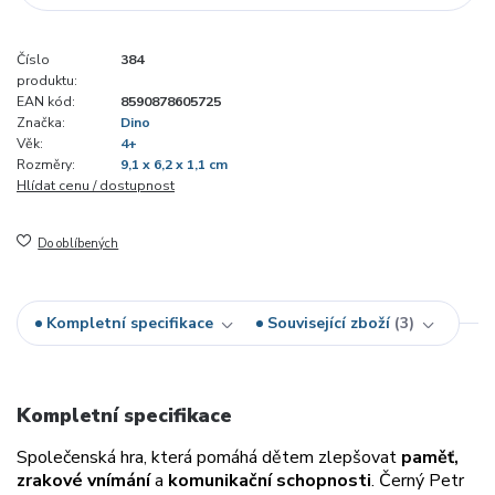
Číslo
384
produktu:
EAN kód:
8590878605725
Značka:
Dino
Věk:
4+
Rozměry:
9,1 x 6,2 x 1,1 cm
Hlídat cenu / dostupnost
Do oblíbených
Kompletní specifikace
Související zboží
3
Kompletní specifikace
Společenská hra, která
pomáhá dětem zlepšovat
paměť,
zrakové vnímání
a
komunikační schopnosti
.
Černý Petr