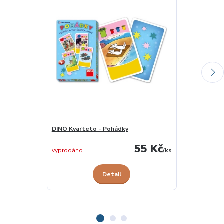
DINO Kvarteto - Pohádky
Kvarteto - B
55 Kč
skladem 2 ks
vyprodáno
/
ks
Detail