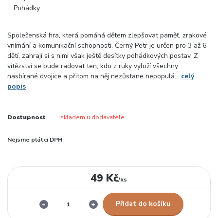
Společenská hra, která pomáhá dětem zlepšovat paměť, zrakové
vnímání a komunikační schopnosti. Černý Petr je určen pro 3 až 6
dětí, zahrají si s nimi však ještě desítky pohádkových postav. Z
vítězství se bude radovat ten, kdo z ruky vyloží všechny
nasbírané dvojice a přitom na něj nezůstane nepopulá...
celý
popis
Dostupnost
skladem u dodavatele
Nejsme plátci DPH
49 Kč
/
ks
Přidat do košíku