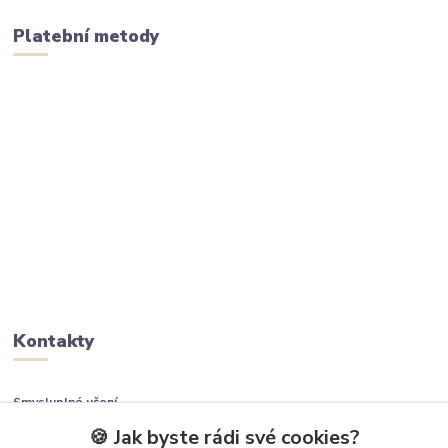
Platební metody
Kontakty
Smysluplné učení
🍪 Jak byste rádi své cookies?