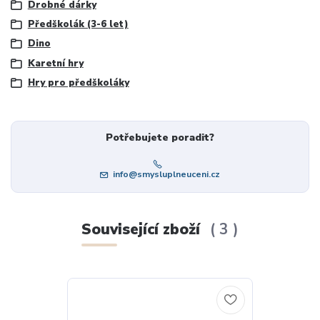
Drobné dárky
Předškolák (3-6 let)
Dino
Karetní hry
Hry pro předškoláky
Potřebujete poradit?
info@smysluplneuceni.cz
Související zboží
3