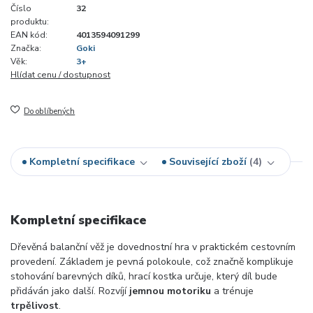
Číslo
32
produktu:
EAN kód:
4013594091299
Značka:
Goki
Věk:
3+
Hlídat cenu / dostupnost
Do oblíbených
Kompletní specifikace
Související zboží
4
Kompletní specifikace
Dřevěná balanční věž je dovednostní hra v praktickém cestovním
provedení. Základem je pevná polokoule, což značně komplikuje
stohování barevných díků, hrací kostka určuje, který díl bude
přidáván jako další. Rozvíjí
jemnou motoriku
a trénuje
trpělivost
.