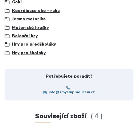
Goki
Koordinace oko - ruka
Jemná motorika
Motorické hračky
Balanční hry
Hry pro předškoláky
Hry pro školáky
Potřebujete poradit?
info@smysluplneuceni.cz
Související zboží
4