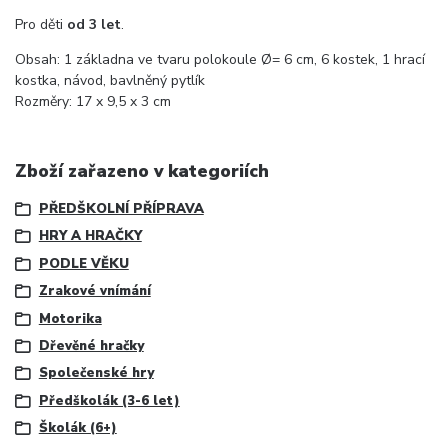
Pro děti
od 3 let
.
Obsah: 1 základna ve tvaru polokoule
Ø= 6 cm,
6 kostek, 1 hrací
kostka, návod, bavlněný pytlík
Rozměry: 17 x 9,5 x 3 cm
Zboží zařazeno v kategoriích
PŘEDŠKOLNÍ PŘÍPRAVA
HRY A HRAČKY
PODLE VĚKU
Zrakové vnímání
Motorika
Dřevěné hračky
Společenské hry
Předškolák (3-6 let)
Školák (6+)