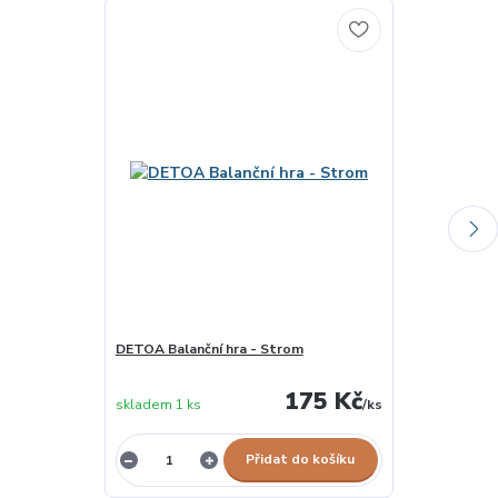
DETOA Balanční hra - Strom
LE TOY VAN Ba
skladem u
175 Kč
skladem 1 ks
/
ks
dodavatele
Přidat do košíku