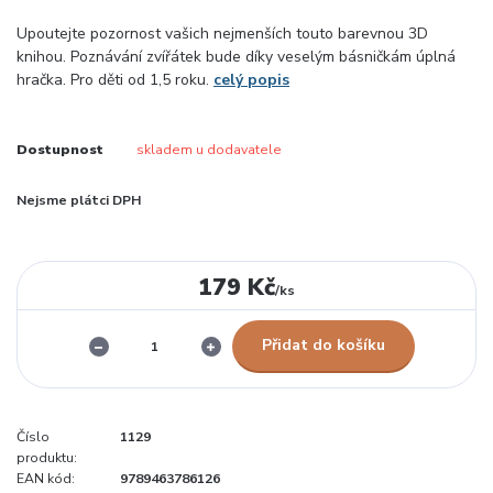
Upoutejte pozornost vašich nejmenších touto barevnou 3D
knihou. Poznávání zvířátek bude díky veselým básničkám úplná
hračka. Pro děti od 1,5 roku.
celý popis
Dostupnost
skladem u dodavatele
Nejsme plátci DPH
179 Kč
/
ks
Přidat do košíku
Číslo
1129
produktu:
EAN kód:
9789463786126