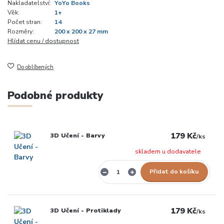
Nakladatelství:
YoYo Books
Věk:
1+
Počet stran:
14
Rozměry:
200 x 200 x 27 mm
Hlídat cenu / dostupnost
Do oblíbených
Podobné produkty
179 Kč
3D Učení - Barvy
/
ks
skladem u dodavatele
Přidat do košíku
179 Kč
3D Učení - Protiklady
/
ks