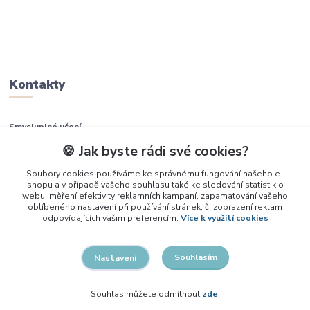
Kontakty
Smysluplné učení
🍪 Jak byste rádi své cookies?
+420 737 937 936
Soubory cookies používáme ke správnému fungování našeho e-
shopu a v případě vašeho souhlasu také ke sledování statistik o
info@smysluplneuceni.cz
webu, měření efektivity reklamních kampaní, zapamatování vašeho
oblíbeného nastavení při používání stránek, či zobrazení reklam
odpovídajících vašim preferencím.
Více k využití cookies
Souhlasím
Nastavení
2026, Smysluplné učení
Souhlas můžete odmítnout
zde
.
Vytvořeno na
Eshop-rychle.cz