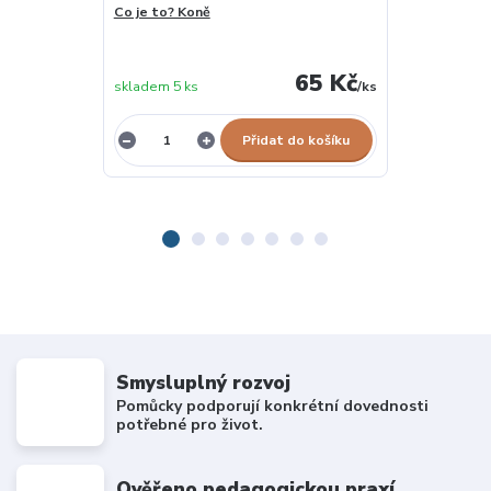
Co je to? Koně
Dotkni se a p
65 Kč
skladem 5 ks
/
ks
vyprodáno
Přidat do košíku
Smysluplný rozvoj
Pomůcky podporují konkrétní dovednosti
potřebné pro život.
Ověřeno pedagogickou praxí